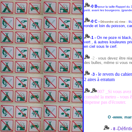
-0 B-
pour la taille-Rappel du 
petit. avant les bourgeons.
(grandes
-0 C -
su
Désordre où rime :
ronde et loin du poisson, c
-1 -
On ne poze ni
black,
vert , & autres kouleures pr
en ciel sous le cerf.
-2 -
vous devez être réac
des bulles, même si vous ne
le revers du cahier
-3 -
2 aires à erratum
007 _Si vous avez
-
consulté la meteo - vous ê
dispense pas d'écouter.
O -www. mars
Définti
- 8 -