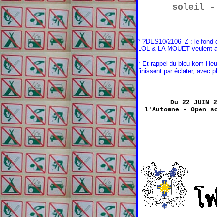
soleil 
* ?DES10/2106_Z : le fond d
LOL & LA MOUET veulent all
* Et rappel du bleu kom Heu 
finissent par éclater, avec 
Du 22 JUIN 
l'Automne -
Open s