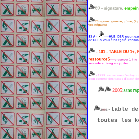
69 -
signature,
empeint
70 - gome, gomme, gôme, (+ plur
vos négatifs)
83 A -
-----HUB, DEF, report g
de DEF,si vous êtes egaré, consult
- 101 - TABLE DU 1+, 
ressourceS
-----preserver 1 info
seconde en tong sur jupiter.
- 1999: sensations d'embryons 
peut contenir des traces d'arachid
2005
:sans rap
-table de
2
00
6
toutes les k