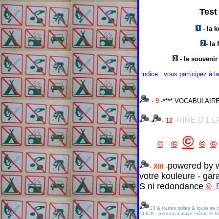
Test 
- la k
- la
- le souvenir
indice : vous participez à la
- 9 -
**** VOCABULAIRE 
RIME D'1 L
-
- 12
-
©
,
©
,
,
©
,
©
,
©
o
powered by w
- XIII -
votre kouleure - gar
S ni redondance
©
-
13 & toutes tailles & toute
CLICK , perdanciculaire même le bleu