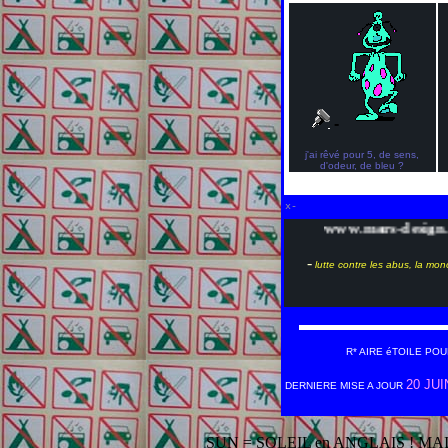
-
j'ai rêvé pour 5, de sens,
d'odeur, de bleu ?
x-
www.mars-design.org
-
lutte contre les abus, la mo
R* AIRE éTOILE POU
20 JUI
DERNIERE MISE A JOUR
SUN = SOLEIL en ANGLAIS ! MA