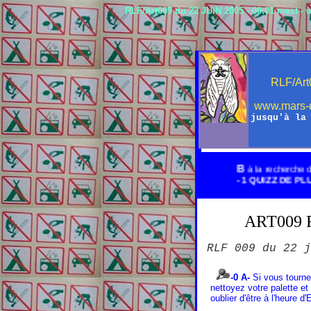
RLF/Art009 du 22 JUIN 2005 - 00:01 mest -
RLF/Art
www.mars-d
jusqu'à la
B
à la recherche de son orang
- 1 QUIZZ DE PLUS POUR L'
ART009 R
RLF 009 du 22 j
-0 A-
Si vous tourne
nettoyez votre palette et
oublier d'être à l'heure 