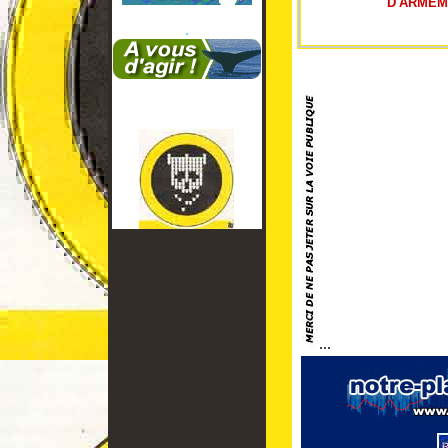
D'ARMEM
.
...