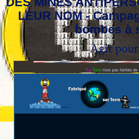
DES MINES ANTIPERS
LEUR NOM - Campagne
bombes à 
Agir pour
"
La
Terre
n'est pas héritée de
-----
www.m