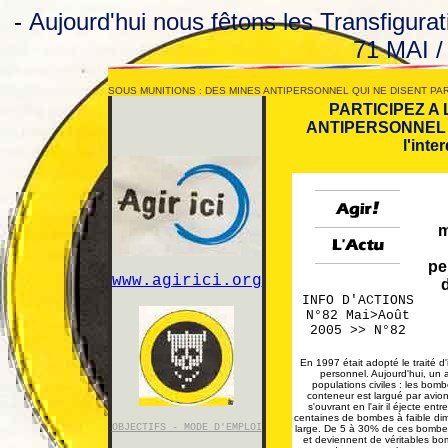
-
Aujourd'hui nous fêtons les Transfigurat
71 MAI 
SOUS MUNITIONS : DES MINES ANTIPERSONNEL QUI NE DISENT PA
PARTICIPEZ A
ANTIPERSONNEL Q
l'int
m
pe
www.agirici.org
d
INFO D'ACTIONS
N°82 Mai>Août
2005 >> N°82
En 1997 était adopté le traité d'
personnel. Aujourd'hui, un 
populations civiles : les bom
conteneur est largué par avion
s'ouvrant en l'air il éjecte ent
centaines de bombes à faible dim
OBJECTIFS - MODE D'EMPLOI
large. De 5 à 30% de ces bombes
et deviennent de véritables bo