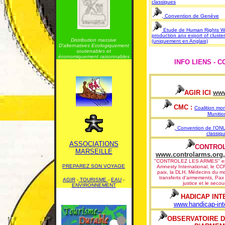
classiques
, Convention de Genève
Etude de Human Rights Wa
production anx export of cluster
Distribution massive
(uniquement en Anglais)
D'alternatives Ecologiquement
soutenables et
économiquement raisonnables
INFO LIENS - 
AGIR ICI
www
CMC :
Coalition mo
Munitio
, Convention de l'ONU
classiq
ASSOCIATIONS
CONTROL
MARSEILLE
www.controlarms.org
,
"CONTROLEZ LES ARMES" est c
PREPAREZ SON VOYAGE
Amnesty International, le CC
paix, la DLH, Médecins du mo
transferts d'armements, Pax C
AGIR
-
TOURISME
-
EAU
-
justice et le secou
ENVIRONNEMENT
HADICAP INT
www.handicap-inte
OBSERVATOIRE 