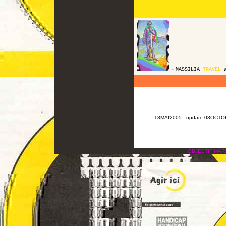
-
MASSILIA
TRAVEL
W
.18MAI2005 - update 03OCTOB
OBJECTIF MAR