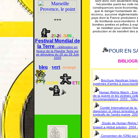
sont donc non seulement resp
hécatombe parmi les civils m
conséquences socio-économiques
que le danger humanitaire de 
reconnu, aucunne réglementation
pays dont la France produisent 
***
de bombesà sous-munitions. En 
bombes armées et prêtes à explo
se mobiliser pour obtenir l'inte
production et de transfert des 
-
2
0
-
2
6
J
U
I
N
.
Festival Mondial de
la Terre
-
célébration en
POUR EN S
faveur de la Planète Terre qui
se déroulera du 20 au 26 Juin
2005
BIBLIOGR
bleu
-
vert
-
orange
-
Brochure Handicap Interna
JAUNE
E
T
E
systèmes d'armes à sous-munit
Human Rights Watch : Erreur
de la guerre et les victimes civi
recommandations, 2003 - Télec
Comité International de la
dispersion et mines terrestres 
explosifs de l'après guerre, 20
, Etude de Human Rights W
toward a global solution, 2004 
, Convention de l'ONU sur 