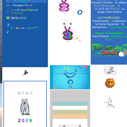
...PLONGEZ
!
l'Hopital Caroline
-
le village
13
- Plongée
Fr
i
o
ul .
°
le fort Bregantin
. -
la
,une
o
P
LAGE
du
F
RI
O
UL
La
-
--
et
@
vous Etes en
x
0
plage saint Estève
°
Prov
e
nc
e
W
ILE POMEGUES :
W
E
EK E
N
D
Présentation
-
L'infirmerie
y
la ferme Aquacole
-
le
x
sémaphore
- Cap Caveau
1
°
°
°
In
d
ic
e
s
a
ns
E
°
°°
z
Plages et Calanques :
Saint Esteve
, Morgeret, L
°
Crine....
°
M T W G
SUD
2
0
0
9