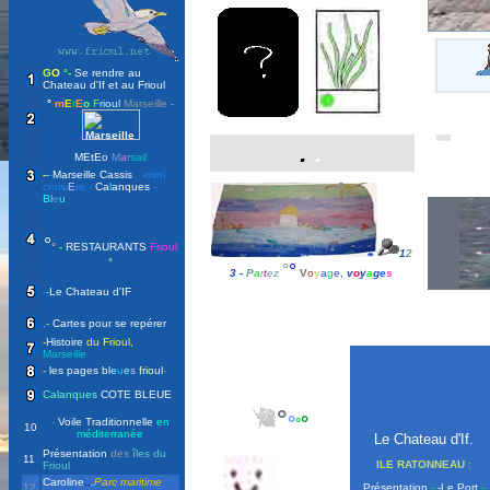
G
O
°-
Se rendre au
Chateau d'If et au Frioul
°
m
E
t
E
o
F
riou
l
Marseille
-
-
Tr
.
.
MEtEo
M
a
r
sail
-
-
-
Marseille Cassis
--
-mini
croisi
E
re -
Ca
l
anques
-
Bl
e
u
°
°
-
RESTAURANTS
Frioul
1
2
°
°
°
3 -
P
a
r
t
ez
V
o
y
a
g
e,
v
o
y
a
g
e
s
-
-
Le
Chateau d'IF
.
-
Cartes
pour se repérer
-
Histoire
du Frioul,
Marseille
-
les pages bl
e
u
e
s
frioul
-
Calanques
COTE BLEUE
0
A VOIR
°
°
°
-
Voile Traditionnelle
en
°
10
méditerranée
Le Chateau d'If.
Présentation
des
îles du
11
ILE RATONNEAU
:
Frioul
Caroline
..
.
Parc maritime
12
Présentation
-
-Le Port
-