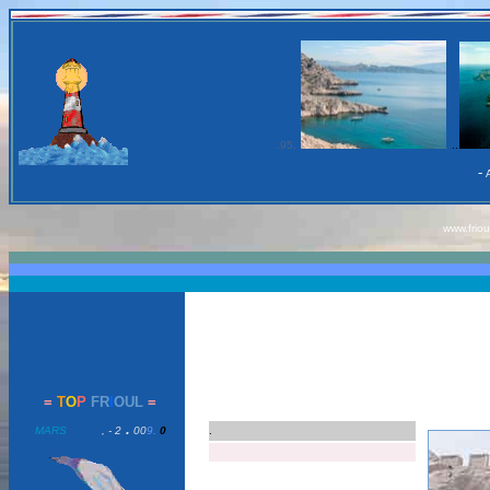
.95.
.
..
-
www.friou
=
T
O
P
FR
I
OUL
=
.
MARS
EILLE
, - 2
00
9.
0
.