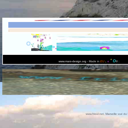
.
°
°
°
o
.
°
www.mars-design.org
-
Made in
EU
e
© :
#000
www.frioul.net, Marseille vue du 