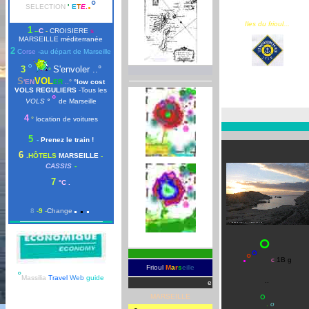
.
°
SELECTION
'
E
T
E
.
Iles du frioul...
1
-
-
C
-
CROISIERE
s
MARSEILLE
méditerranée
2
C
orse
-au départ de Marseille
°
3
S'envoler ..°
°
S
VOL
'EN
ER
..
°
°low cost
VOLS REGULIERS
-
Tous les
°
VOLS
°
de Marseille
4
°
location de voitures
5
-
Prenez le train !
6
.
HÔTELS
MARSEILLE
-
CASSIS
-
7
°C .
.
.
.
8
-
9
-
C
hange
°
°
.
°
c
1B
g
Frioul
M
a
r
s
eille
°
Massilia
Travel
Web
guide
..
e
°
MARSEILLE
.
o