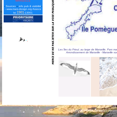
MARSEILLE
-
Sources
--
info pub & visibilité
-
-
www.mars-design.org
Assoce
1901
loi
-13001
°
°
°
-
Les îles du Frioul, au large de Marseille. Parc 
Arrondissement de Marseille - Marseille v
- LES ILES DU FRIOUL Un espace naturel p