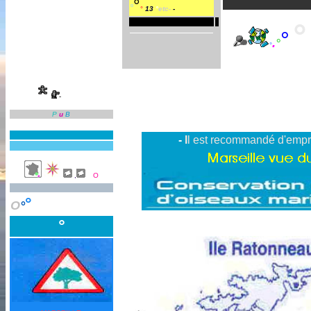
°
°
°
13
°
etc-
-
°
°
.
°
°
-
LLEZ
!
P
u
B
-
I
l est recommandé d'empr
°
,
O
°
O
°
°