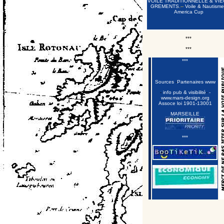
VOILE TRADITIONNELLE & VIE
GREMENTS
.--
Voile & Nautisme
America Cup
***
***
***
Sources
-
Partenaires www
-
info pub & visibilité
-
-
www.mars-design.org
Assoce loi 1901
-13001
MARSEILLE
***