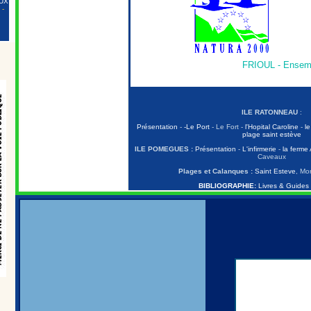
UX
-
FRIOUL - Ensem
ILE RATONNEAU
:
Présentation
-
-Le Port
- Le Fort
-
l'Hopital Caroline
-
le
plage saint estève
ILE POMEGUES :
Présentation
-
L'infirmerie
-
la ferme
Caveaux
Plages et Calanques :
Saint Esteve
, Mor
BIBLIOGRAPHIE:
Livres & Guides