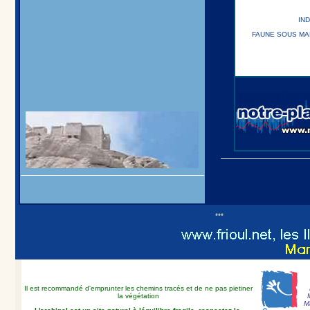
IND
FAUNE SOUS MA
***
Il est recommandé d'emprunter les chemins tracés et de ne pas pietiner
la végétation
Ma