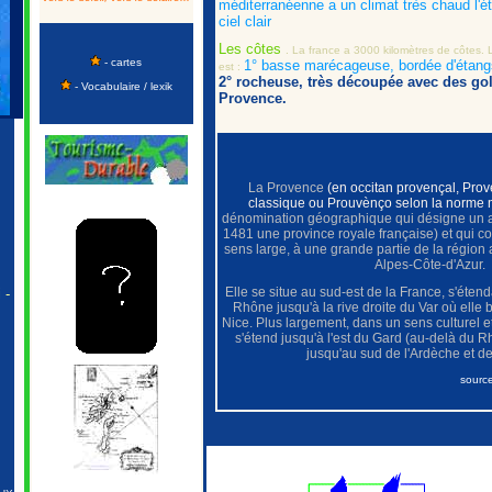
méditerranéenne a un climat très chaud l'ét
ciel clair
Les côtes
. La france a 3000 kilomètres de côtes. 
- cartes
1° basse marécageuse, bordée d'étang
est :
2° rocheuse, très découpée avec des gol
-
Vocabulaire / lexik
Provence.
La Provence
(en occitan provençal, Pro
classique ou Prouvènço selon la norme 
dénomination géographique qui désigne un 
1481 une province royale française) et qui c
sens large, à une grande partie de la région
Alpes-Côte-d'Azur.
Elle se situe au sud-est de la France, s'éten
 -
Rhône jusqu'à la rive droite du Var où elle 
Nice. Plus largement, dans un sens culturel et
s'étend jusqu'à l'est du Gard (au-delà du 
jusqu'au sud de l'Ardèche et d
sourc