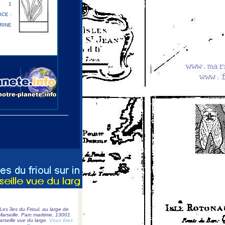
1
ICE :
RINE
Les îles du Frioul, au large de
Marseille. Parc maritime, 13001
rseille vue du large
. Vous êtes