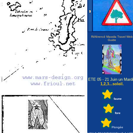
Référencé Massila Travel Web
Guide
ETE 05 - 21 Juin un Mardi
1,2,3...
soleil.
faune
fore
Plongée