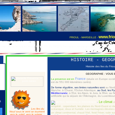
.
.
..
www.frio
FRIOUL - MARSEILLE -
ul.net, Marseille vue du large - LES ILES DU FRIOUL Un espace naturel protégé dans la baie de 
HISTOIRE - GEOG
Histoire
des Iles du Friou
GEOGRAPHIE : VOUS 
France
La provence est en
(
située en Europe occide
est de 551 000 kilomètres carrés).
De forme régulière, ses limites naturelles sont
au Nord
Manche; à l'Ouest, l'Océan Atlantique,
au Sud, les Py
Méditerranée
;
à l'Est, les Alpes, le Jura, le Rhin; au 
artificielle qui la sépare de l'Allemagne, du Luxembou
s
Le climat
-
de
tempéré . cependant, les plaines du Nord-Ouest et de 
Les Iles du
océanique, doux et humide. Les montagnes élevées et 
frioul sous le vent se tournent
un climat continental, chaud l'été, froid l'hiver, rude su
vers le soleil, vers le solaire.
..