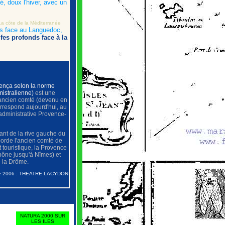
é, doux l'hiver, avec un
La côte de la Méditerranée
s face au Languedoc,
fes profonds face à la
vença selon la norme
mistralienne)
est une
ancien comté (devenu en
orrespond aujourd'hui, au
 administrative Provence-
dant de la rive gauche du
borde l'ancien comté de
 touristique, la Provence
Rhône jusqu'à Nîmes) et
e la Drôme.
e 2006 : THEATRE LACYDON
NATURA 2000 SUR
LES ILES