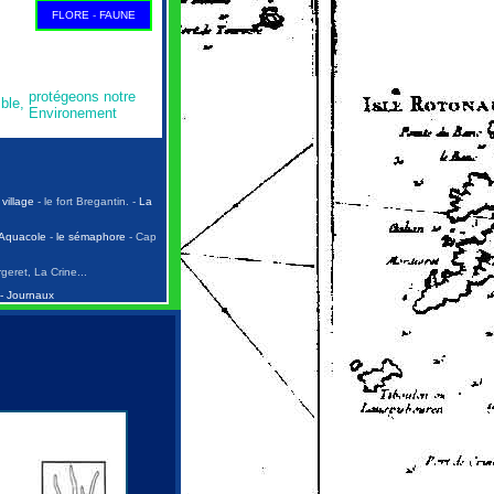
FLORE
-
FAUNE
protégeons notre
ble,
Environement
 village
- le fort Bregantin. -
La
 Aquacole
-
le sémaphore
- Cap
geret, La Crine...
-
Journaux