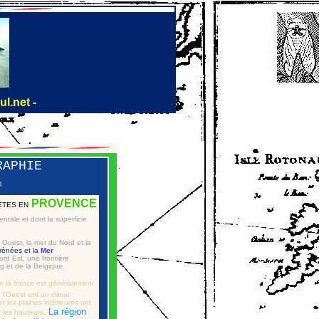
ul.net -
Marseille
RAPHIE
l
PROVENCE
ETES EN
ntale et dont la superficie
 Ouest, la mer du Nord et la
rénées et la
Mer
Nord Est, une frontière
rg et de la Belgique.
 la france est généralement
l'Ouest ont un climat
les plaines intérieures ont
La région
r les hauteurs.