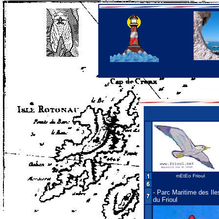
.
www.frio
mEtEo Frioul
-
Parc Maritime des Ile
du Frioul